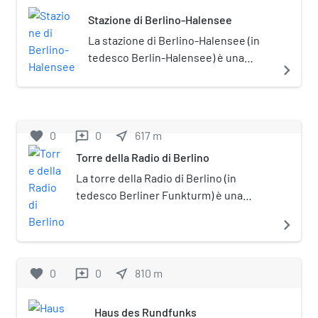
posto sotto tutela monumentale
Stazione di Berlino-Halensee
(Denkmalschutz).
La stazione di Berlino-Halensee (in
tedesco Berlin-Halensee) è una
navigate_next
stazione ferroviaria di Berlino, sita
nell’omonimo quartiere.
favorite
0
0
near_me
617
m
reviews
Torre della Radio di Berlino
La torre della Radio di Berlino (in
tedesco Berliner Funkturm) è una
struttura trasmittente di Berlino,
navigate_next
costruita tra il 1924 e il 1926 da Heinrich
Straumer. Soprannominata "der lange
Lulatsch" ("il ragazzino smilzo") ed è uno
favorite
0
0
near_me
810
m
reviews
dei più noti punti di interesse della città
di Berlino. Si erge in uno spazio aperto
Haus des Rundfunks
di Berlino nel distretto di