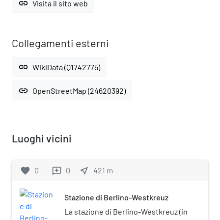
link
Visita il sito web
Collegamenti esterni
link
WikiData (Q1742775)
link
OpenStreetMap (24620392)
Luoghi vicini
favorite
0
0
near_me
421
m
reviews
Stazione di Berlino-Westkreuz
La stazione di Berlino-Westkreuz (in