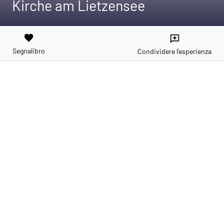
Kirche am Lietzensee
favorite
reviews
Segnalibro
Condividere l'esperienza