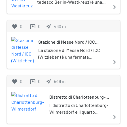
tedesco Berlin-Westkreuz) è una
navigate_next
stazione ferroviaria situata nel
distretto di Charlottenburg-
Wilmersdorf e funge da stazione di
favorite
0
0
near_me
460
m
reviews
trasferimento tra le S-Bahn che
corrono sulla Ring e le Stadtbahn.
Stazione di Messe Nord / ICC
(Witzleben)
La stazione di Messe Nord / ICC
(Witzleben) è una fermata
navigate_next
ferroviaria di Berlino, sita nel
quartiere di Charlottenburg. È
posta sotto tutela monumentale
favorite
0
0
near_me
546
m
reviews
(Denkmalschutz).
Distretto di Charlottenburg-
Wilmersdorf
Il distretto di Charlottenburg-
Wilmersdorf è il quarto
navigate_next
distretto (Bezirk) di Berlino.