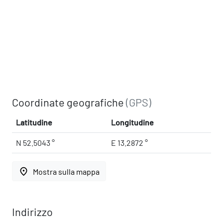
Coordinate geografiche
(GPS)
Latitudine
Longitudine
N 52.5043 °
E 13.2872 °
place
Mostra sulla mappa
Indirizzo