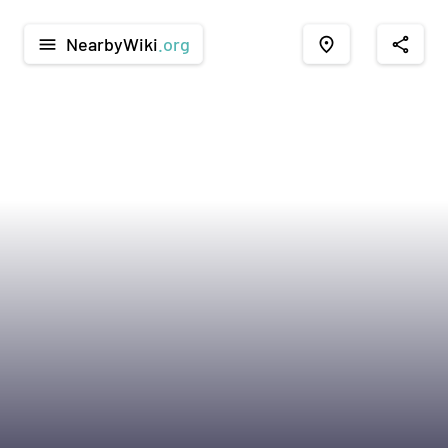
NearbyWiki
.org
menu
place
share