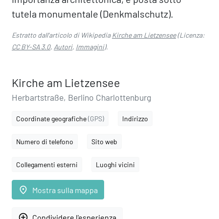
tutela monumentale (Denkmalschutz).
Estratto dall'articolo di Wikipedia
Kirche am Lietzensee
(Licenza:
CC BY-SA 3.0
,
Autori
,
Immagini
).
Kirche am Lietzensee
Herbartstraße, Berlino Charlottenburg
Coordinate geografiche
(GPS)
Indirizzo
Numero di telefono
Sito web
Collegamenti esterni
Luoghi vicini
place
Mostra sulla mappa
add_circle_outline
Condividere l'esperienza