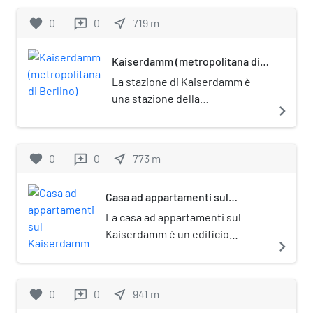
favorite
0
0
near_me
719
m
reviews
Kaiserdamm (metropolitana di
Berlino)
La stazione di Kaiserdamm è
una stazione della
navigate_next
metropolitana di Berlino, sulla
linea U2. È posta sotto tutela
monumentale (Denkmalschutz).
favorite
0
0
near_me
773
m
reviews
Casa ad appartamenti sul
Kaiserdamm
La casa ad appartamenti sul
Kaiserdamm è un edificio
navigate_next
residenziale multipiano di
Berlino, sito nel quartiere del
Westend. Costruito nel 1929 su
favorite
0
0
near_me
941
m
reviews
progetto di Hans Scharoun, è