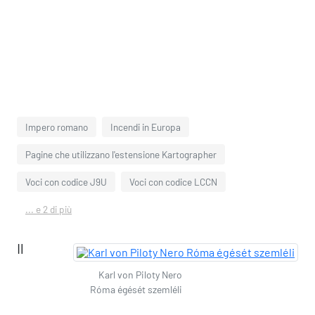
Impero romano
Incendi in Europa
Pagine che utilizzano l'estensione Kartographer
Voci con codice J9U
Voci con codice LCCN
... e 2 di più
Il
Karl von Piloty Nero
Róma égését szemléli