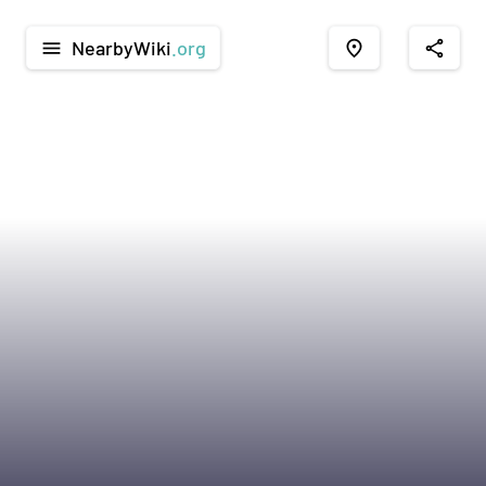
NearbyWiki
.org
menu
place
share