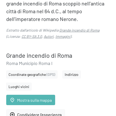
grande incendio di Roma scoppiò nell'antica
città di Roma nel 64 d.C., al tempo
dell'imperatore romano Nerone.
Estratto dall'articolo di Wikipedia
Grande incendio di Roma
(Licenza:
CC BY-SA 3.0
,
Autori
,
Immagini
).
Grande incendio di Roma
Roma Municipio Roma I
Coordinate geografiche
(GPS)
Indirizzo
Luoghi vicini
place
Mostra sulla mappa
add_circle_outline
Condividere l'esperienza