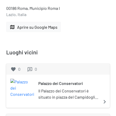
00186 Roma, Municipio Roma I
Lazio, Italia
map
Aprire su Google Maps
Luoghi vicini
favorite
0
0
reviews
Palazzo dei Conservatori
Il Palazzo dei Conservatori è
situato in piazza del Campidoglio
navigate_next
a Roma, a fianco del Palazzo
Senatorio e di fronte al Palazzo
Nuovo. Il palazzo dei Conservatori