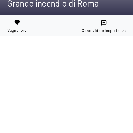
Grande incendio di Roma
favorite
reviews
Segnalibro
Condividere l'esperienza