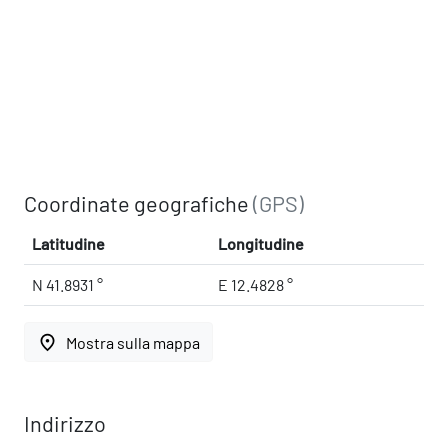
Coordinate geografiche
(GPS)
Latitudine
Longitudine
N 41.8931 °
E 12.4828 °
place
Mostra sulla mappa
Indirizzo