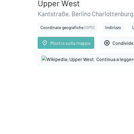
Upper West
Kantstraße, Berlino Charlottenburg
Coordinate geografiche
(GPS)
Indirizzo
place
add_circle_outline
Mostra sulla mappa
Condivider
Continua a legger