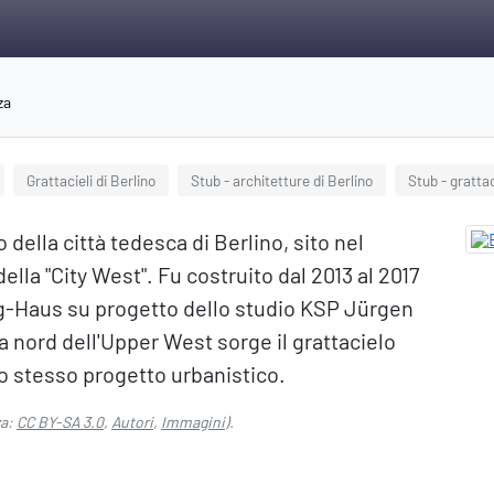
za
Grattacieli di Berlino
Stub - architetture di Berlino
Stub - gratta
della città tedesca di Berlino, sito nel
ella "City West". Fu costruito dal 2013 al 2017
g-Haus su progetto dello studio KSP Jürgen
nord dell'Upper West sorge il grattacielo
lo stesso progetto urbanistico.
za:
CC BY-SA 3.0
,
Autori
,
Immagini
).