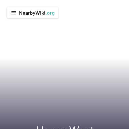
NearbyWiki
.org
menu