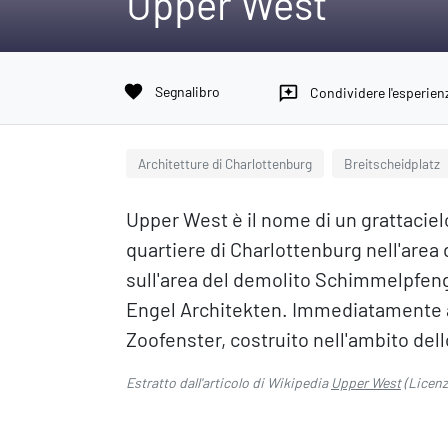
Upper West
favorite
Segnalibro
reviews
Condividere l'esperien
Architetture di Charlottenburg
Breitscheidplatz
Upper West è il nome di un grattacielo 
quartiere di Charlottenburg nell'area d
sull'area del demolito Schimmelpfen
Engel Architekten. Immediatamente a 
Zoofenster, costruito nell'ambito del
Estratto dall'articolo di Wikipedia
Upper West
(Licen