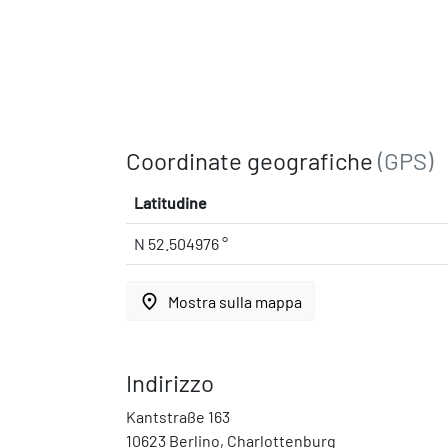
Coordinate geografiche
(GPS)
Latitudine
N 52.504976 °
place
Mostra sulla mappa
Indirizzo
Kantstraße 163
10623 Berlino, Charlottenburg