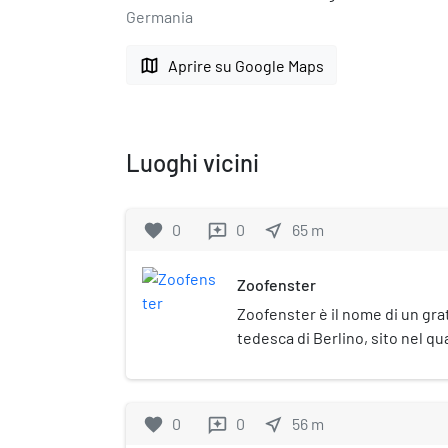
Germania
map
Aprire su Google Maps
Luoghi vicini
favorite
0
0
near_me
65
m
reviews
Zoofenster
Zoofenster è il nome di un grat
tedesca di Berlino, sito nel q
nell'area della "City West". Fu 
sull'area del demolito Schim
progetto di Christoph Mäckle
favorite
0
0
near_me
56
m
reviews
dello Zoofenster sorge il grat