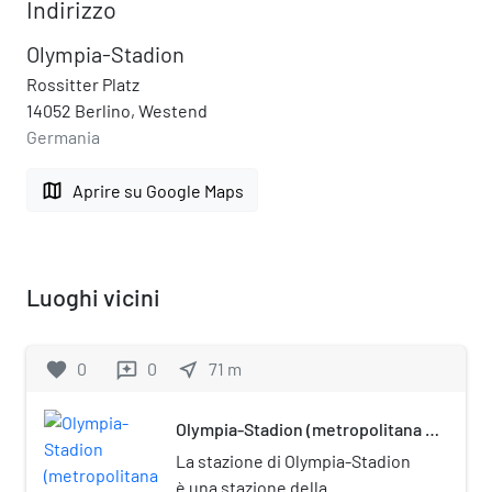
Indirizzo
Olympia-Stadion
Rossitter Platz
14052 Berlino, Westend
Germania
map
Aprire su Google Maps
Luoghi vicini
favorite
0
0
near_me
71
m
reviews
Olympia-Stadion (metropolitana di
Berlino)
La stazione di Olympia-Stadion
è una stazione della