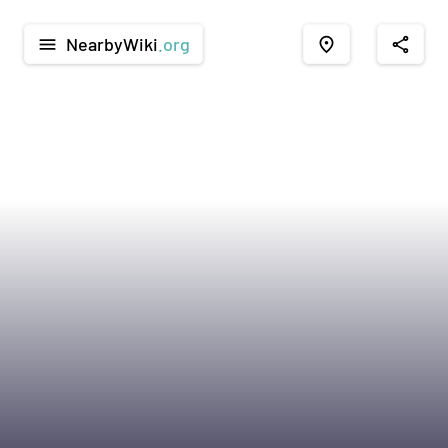
NearbyWiki
.org
menu
place
share