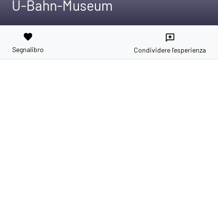
U-Bahn-Museum
favorite
reviews
Segnalibro
Condividere l'esperienza