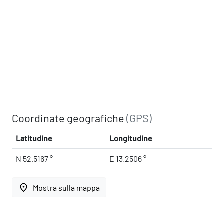
Coordinate geografiche
(GPS)
Latitudine
Longitudine
N 52.5167 °
E 13.2506 °
place
Mostra sulla mappa