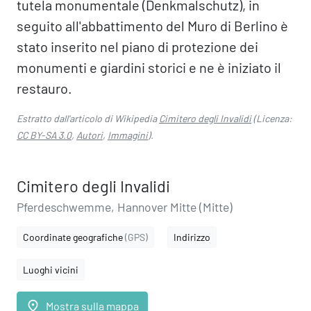
tutela monumentale (Denkmalschutz), in
seguito all'abbattimento del Muro di Berlino è
stato inserito nel piano di protezione dei
monumenti e giardini storici e ne è iniziato il
restauro.
Estratto dall'articolo di Wikipedia
Cimitero degli Invalidi
(Licenza:
CC BY-SA 3.0
,
Autori
,
Immagini
).
Cimitero degli Invalidi
Pferdeschwemme, Hannover Mitte (Mitte)
Coordinate geografiche
(GPS)
Indirizzo
Luoghi vicini
place
Mostra sulla mappa