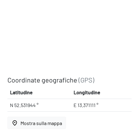
Coordinate geografiche
(GPS)
Latitudine
Longitudine
N 52.531944 °
E 13.371111 °
place
Mostra sulla mappa