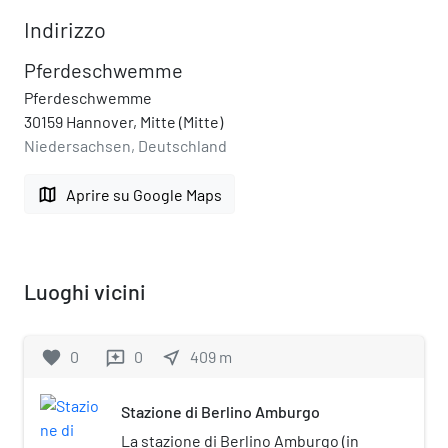
Indirizzo
Pferdeschwemme
Pferdeschwemme
30159 Hannover, Mitte (Mitte)
Niedersachsen, Deutschland
map
Aprire su Google Maps
Luoghi vicini
favorite
0
0
near_me
409
m
reviews
Stazione di Berlino Amburgo
La stazione di Berlino Amburgo (in