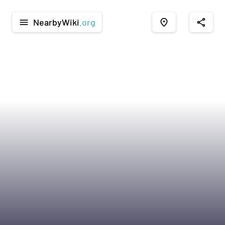
NearbyWiki
.org
menu
place
share