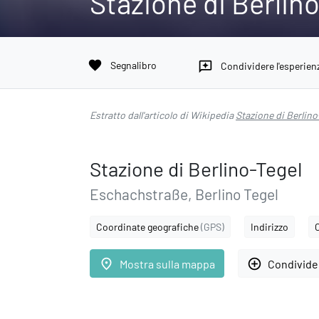
Stazione di Berlin
favorite
Segnalibro
reviews
Condividere l'esperien
Estratto dall'articolo di Wikipedia
Stazione di Berlino
Stazione di Berlino-Tegel
Eschachstraße, Berlino Tegel
Coordinate geografiche
(GPS)
Indirizzo
place
add_circle_outline
Mostra sulla mappa
Condivider