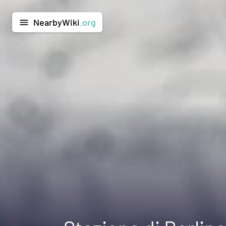
NearbyWiki
.org
menu