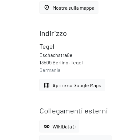
place
Mostra sulla mappa
Indirizzo
Tegel
Eschachstraße
13509 Berlino, Tegel
Germania
map
Aprire su Google Maps
Collegamenti esterni
link
WikiData ()