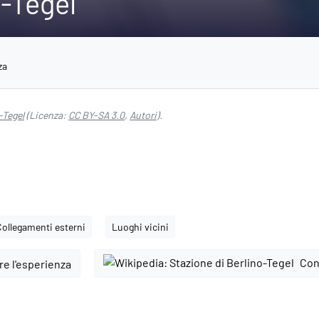
o-Tegel
za
-Tegel
(Licenza:
CC BY-SA 3.0
,
Autori
).
Collegamenti esterni
Luoghi vicini
Con
e l'esperienza