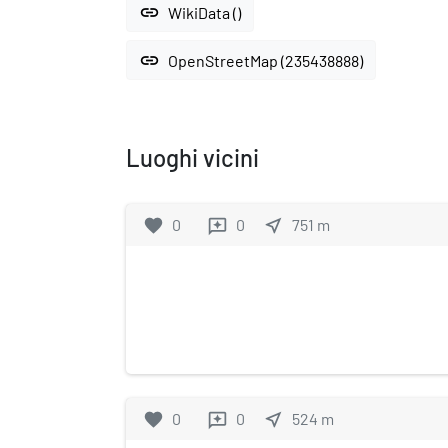
link
WikiData ()
link
OpenStreetMap (235438888)
Luoghi vicini
favorite
0
0
near_me
751
m
reviews
favorite
0
0
near_me
524
m
reviews