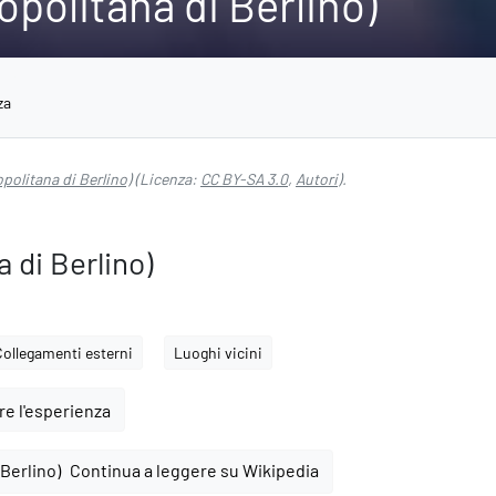
politana di Berlino)
za
politana di Berlino)
(Licenza:
CC BY-SA 3.0
,
Autori
).
 di Berlino)
Collegamenti esterni
Luoghi vicini
e l'esperienza
Continua a leggere su Wikipedia