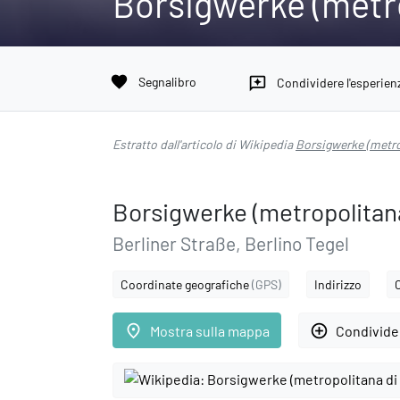
Borsigwerke (metro
favorite
Segnalibro
reviews
Condividere l'esperien
Estratto dall'articolo di Wikipedia
Borsigwerke (metro
Borsigwerke (metropolitana
Berliner Straße, Berlino Tegel
Coordinate geografiche
(GPS)
Indirizzo
place
add_circle_outline
Mostra sulla mappa
Condivider