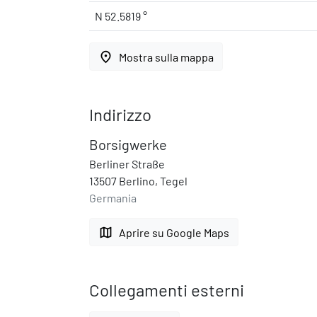
N 52.5819 °
place
Mostra sulla mappa
Indirizzo
Borsigwerke
Berliner Straße
13507 Berlino, Tegel
Germania
map
Aprire su Google Maps
Collegamenti esterni