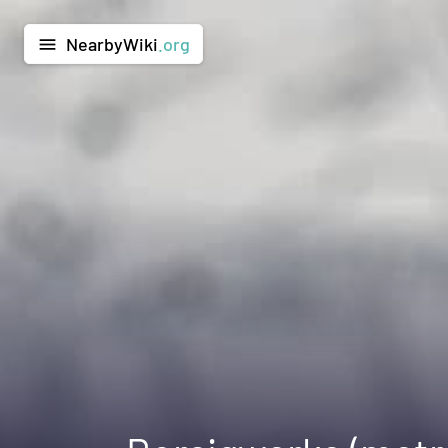
NearbyWiki
.org
menu