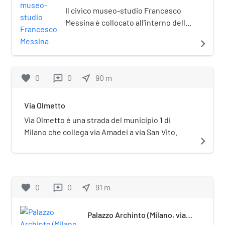
Messina
Il civico museo-studio Francesco
Messina è collocato all'interno della
chiesa sconsacrata di San Sisto al
navigate_next
Carrobbio, in via San Sisto 4/A, nel
cuore dell'antica zona romana di
Milano.
favorite
0
0
near_me
90
m
reviews
Via Olmetto
Via Olmetto è una strada del municipio 1 di
Milano che collega via Amadei a via San Vito.
navigate_next
favorite
0
0
near_me
91
m
reviews
Palazzo Archinto (Milano, via
Olmetto)