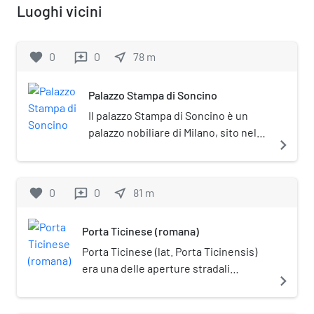
Luoghi vicini
favorite
0
0
near_me
78
m
reviews
Palazzo Stampa di Soncino
Il palazzo Stampa di Soncino è un
palazzo nobiliare di Milano, sito nel
navigate_next
centro storico della città in via
Soncino 2.
favorite
0
0
near_me
81
m
reviews
Porta Ticinese (romana)
Porta Ticinese (lat. Porta Ticinensis)
era una delle aperture stradali
navigate_next
ricavate nella cinta muraria romana
della città di Mediolanum, l'odierna