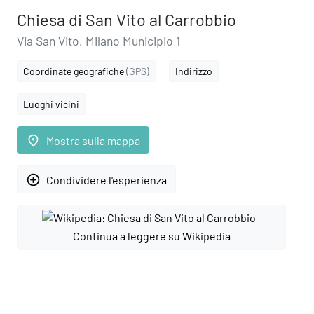
Chiesa di San Vito al Carrobbio
Via San Vito, Milano Municipio 1
Coordinate geografiche
(GPS)
Indirizzo
Luoghi vicini
place
Mostra sulla mappa
add_circle_outline
Condividere l'esperienza
Continua a leggere su Wikipedia