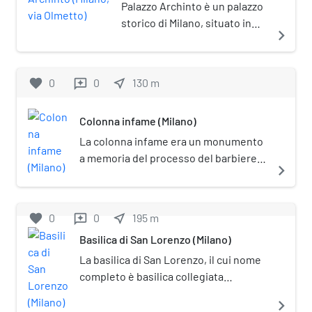
Palazzo Archinto è un palazzo
storico di Milano, situato in
navigate_next
via Olmetto n. 6.
favorite
0
0
near_me
130
m
reviews
Colonna infame (Milano)
La colonna infame era un monumento
a memoria del processo del barbiere
navigate_next
Gian Giacomo Mora e del cittadino
milanese Guglielmo Piazza posto
all'angolo tra le attuali via Gian
favorite
0
0
near_me
195
m
reviews
Giacomo Mora e corso di Porta
Basilica di San Lorenzo (Milano)
Ticinese a Milano. Eretta nel 1630 dal
governo milanese durante la
La basilica di San Lorenzo, il cui nome
dominazione spagnola e demolita nel
completo è basilica collegiata
1778 durante l'amministrazione
prepositurale di San Lorenzo Maggiore
navigate_next
austriaca di Maria Teresa d'Austria, la
(nota in epoca paleocristiana come