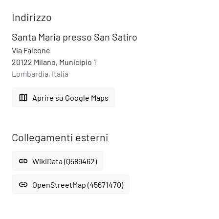
Indirizzo
Santa Maria presso San Satiro
Via Falcone
20122 Milano, Municipio 1
Lombardia, Italia
map
Aprire su Google Maps
Collegamenti esterni
link
WikiData (Q589462)
link
OpenStreetMap (45671470)