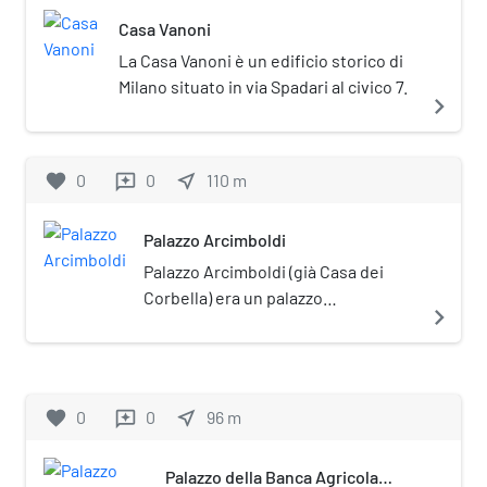
Casa Vanoni
La Casa Vanoni è un edificio storico di
Milano situato in via Spadari al civico 7.
navigate_next
favorite
0
0
near_me
110
m
reviews
Palazzo Arcimboldi
Palazzo Arcimboldi (già Casa dei
Corbella) era un palazzo
navigate_next
seicentesco di Milano.
Storicamente appartenuto al
sestiere di Porta Ticinese, si
trovava in via dell'Unione 12. Crollò a
favorite
0
0
near_me
96
m
reviews
seguito dei bombardamenti del 14
febbraio 1943.
Palazzo della Banca Agricola