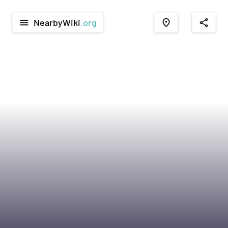
NearbyWiki
.org
menu
place
share