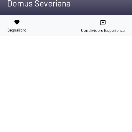
Domus Severiana
favorite
reviews
Segnalibro
Condividere l'esperienza