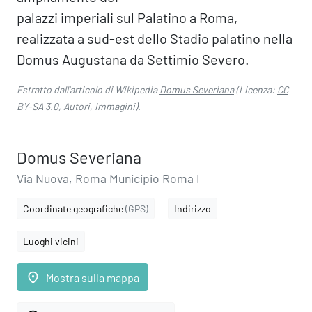
palazzi imperiali sul Palatino a Roma,
realizzata a sud-est dello Stadio palatino nella
Domus Augustana da Settimio Severo.
Estratto dall'articolo di Wikipedia
Domus Severiana
(Licenza:
CC
BY-SA 3.0
,
Autori
,
Immagini
).
Domus Severiana
Via Nuova, Roma Municipio Roma I
Coordinate geografiche
(GPS)
Indirizzo
Luoghi vicini
place
Mostra sulla mappa