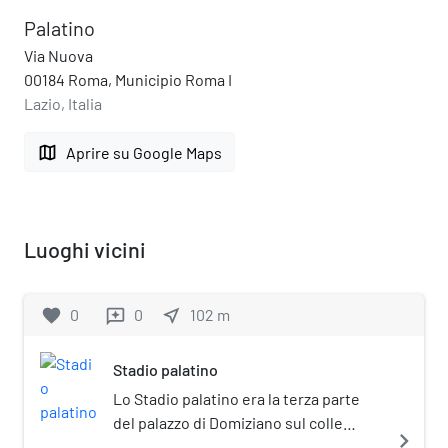
Palatino
Via Nuova
00184 Roma, Municipio Roma I
Lazio, Italia
map
Aprire su Google Maps
Luoghi vicini
favorite
0
0
near_me
102
m
reviews
Stadio palatino
Lo Stadio palatino era la terza parte
del palazzo di Domiziano sul colle
navigate_next
Palatino a Roma. Fu l'ultima ad essere