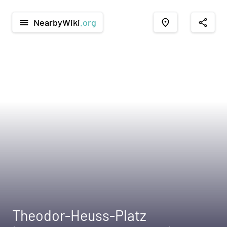
NearbyWiki
.org
menu
place
share
Theodor-Heuss-Platz