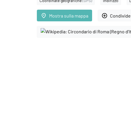
Coordinate geografiche
(GPS)
Indirizzo
place
add_circle_outline
Mostra sulla mappa
Condivider