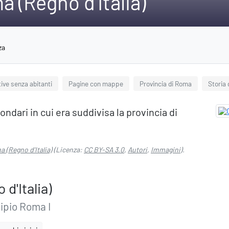
 (Regno d'Italia)
za
ive senza abitanti
Pagine con mappe
Provincia di Roma
Storia
ondari in cui era suddivisa la provincia di
 (Regno d'Italia)
(Licenza:
CC BY-SA 3.0
,
Autori
,
Immagini
).
d'Italia)
ipio Roma I