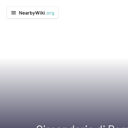
NearbyWiki
.org
menu