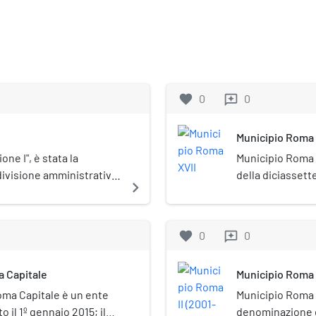
favorite
0
0
reviews
Municipio Roma 
one I", è stata la
Municipio Roma X
ivisione amministrativa
della diciassett
navigate_next
va il centro storico nel
Roma Capitale, i
Con la delibera n.11
del centro storic
Capitolina lo accorpa con
marzo 2013, l'As
favorite
0
0
reviews
uisce il nuovo Municipio
Municipio Roma I
a Capitale
Municipio Roma 
oma Capitale è un ente
Municipio Roma II
o il 1º gennaio 2015; il
denominazione d