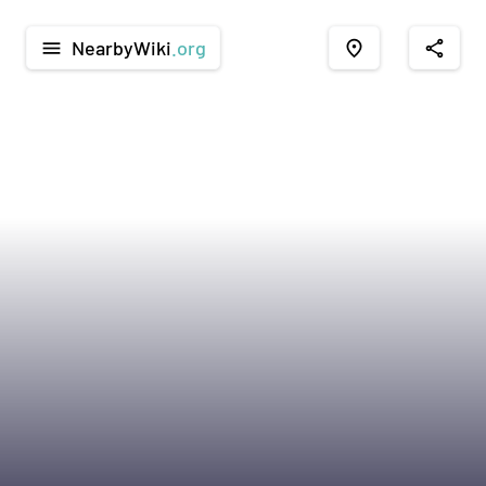
NearbyWiki
.org
menu
place
share