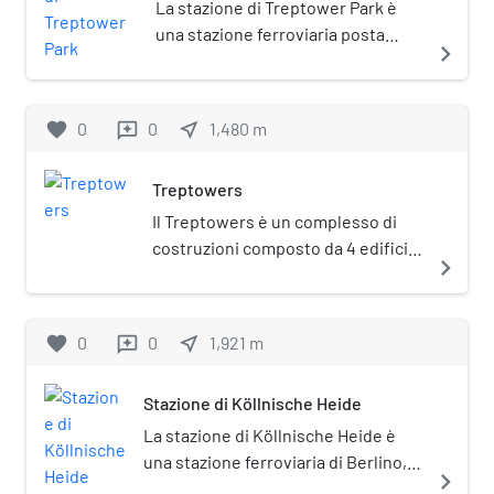
La stazione di Treptower Park è
una stazione ferroviaria posta
navigate_next
sulla Ringbahn di Berlino.
favorite
0
0
near_me
1,480
m
reviews
Treptowers
Il Treptowers è un complesso di
costruzioni composto da 4 edifici,
navigate_next
di cui uno con un caratteristico
grattacielo, localizzato nel
quartiere Alt-Treptow di Berlino, in
favorite
0
0
near_me
1,921
m
reviews
Germania. Completato nel 1998, il
complesso si trova sul fiume
Stazione di Köllnische Heide
Sprea. Il complesso Treptowers è
composto da quattro edifici ed è il
La stazione di Köllnische Heide è
risultato di un concorso di
una stazione ferroviaria di Berlino,
navigate_next
architettura indetto nel 1993 e
sita nel quartiere di Neukölln. È