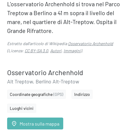
L'osservatorio Archenhold si trova nel Parco
Treptow a Berlino a 41 m sopra il livello del
mare, nel quartiere di Alt-Treptow. Ospita il
Grande Rifrattore.
Estratto dall'articolo di Wikipedia
Osservatorio Archenhold
(Licenza:
CC BY-SA 3.0
,
Autori
,
Immagini
).
Osservatorio Archenhold
Alt Treptow, Berlino Alt-Treptow
Coordinate geografiche
(GPS)
Indirizzo
Luoghi vicini
place
Mostra sulla mappa