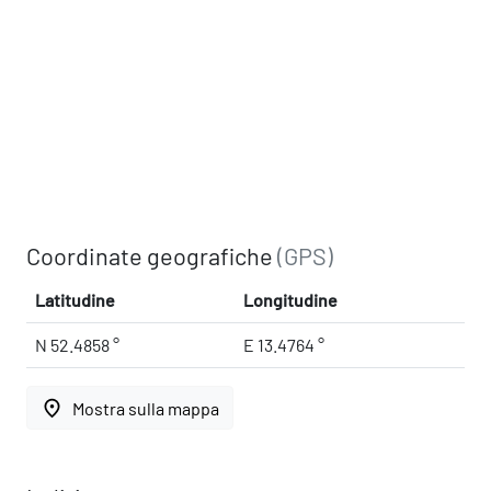
Coordinate geografiche
(GPS)
Latitudine
Longitudine
N 52.4858 °
E 13.4764 °
place
Mostra sulla mappa