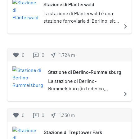
Stazione di Plänterwald
La stazione di Plänterwald è una
stazione ferroviaria di Berlino, sita
navigate_next
nel quartiere omonimo.
favorite
0
0
near_me
1,724
m
reviews
Stazione di Berlino-Rummelsburg
La stazione di Berlino-
Rummelsburg (in tedesco
navigate_next
Berlin-Rummelsburg) è una
fermata ferroviaria di Berlino,
sita nel quartiere omonimo.
favorite
0
0
near_me
1,330
m
reviews
Stazione di Treptower Park