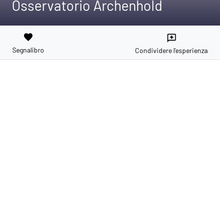
Osservatorio Archenhold
favorite
reviews
Segnalibro
Condividere l'esperienza