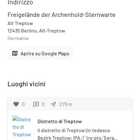
Indirizzo
Freigelände der Archenhold-Sternwarte
Alt Treptow
12435 Berlino, Alt-Treptow
Germania
map
Aprire su Google Maps
Luoghi vicini
favorite
0
0
near_me
275
m
reviews
Distretto di Treptow
Il distretto di Treptow (in tedesco
Bezirk Treptow; IPA: [ˈtreːptoː]) era