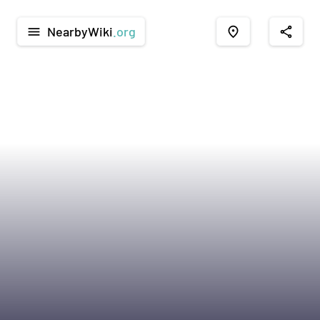
NearbyWiki
.org
menu
place
share