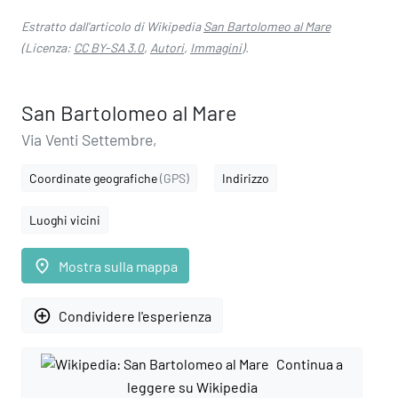
Estratto dall'articolo di Wikipedia
San Bartolomeo al Mare
(Licenza:
CC BY-SA 3.0
,
Autori
,
Immagini
).
San Bartolomeo al Mare
Via Venti Settembre,
Coordinate geografiche
(GPS)
Indirizzo
Luoghi vicini
place
Mostra sulla mappa
add_circle_outline
Condividere l'esperienza
Continua a
leggere su Wikipedia