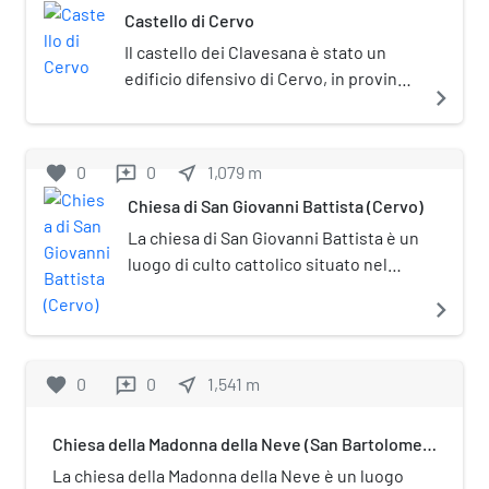
Castello di Cervo
dall'ente comunale o da associazioni
locali come sede per mostre e
Il castello dei Clavesana è stato un
concerti musicali.
edificio difensivo di Cervo, in provincia
navigate_next
di Imperia, ubicato sul punto più in alto
del centro storico in piazza al Castello.
favorite
0
0
near_me
1,079
m
reviews
Chiesa di San Giovanni Battista (Cervo)
La chiesa di San Giovanni Battista è un
luogo di culto cattolico situato nel
comune di Cervo, in via 11 Febbraio, in
navigate_next
provincia di Imperia. L'edificio è sede
della parrocchia omonima del
vicariato di Diano Marina della diocesi
favorite
0
0
near_me
1,541
m
reviews
di Albenga-Imperia.
Chiesa della Madonna della Neve (San Bartolomeo
al Mare)
La chiesa della Madonna della Neve è un luogo