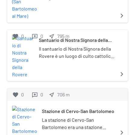
comune di San Bartolomeo al Mare,
tra piazza Giuseppe Verdi e piazza
navigate_next
Cesare Abba, in provincia di
Imperia. La chiesa è sede della
parrocchia omonima del vicariato
favorite
0
0
near_me
795
m
reviews
Santuario di Nostra Signora della
di Diano Marina della diocesi di
Rovere
Albenga-Imperia.
Il santuario di Nostra Signora della
Rovere è un luogo di culto cattolico
situato nel comune di San
Bartolomeo al Mare, in via al
navigate_next
Santuario, in provincia di Imperia.
favorite
0
0
near_me
706
m
reviews
Stazione di Cervo-San Bartolomeo
La stazione di Cervo-San
Bartolomeo era una stazione
navigate_next
ferroviaria. La stazione si trovava