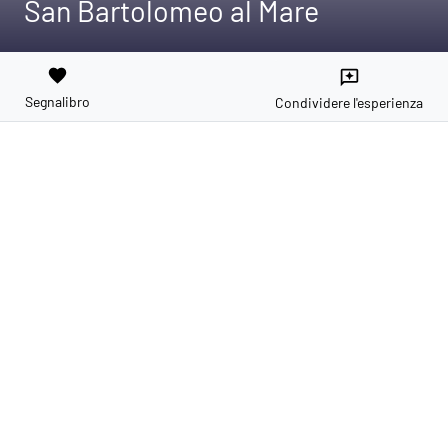
San Bartolomeo al Mare
favorite
reviews
Segnalibro
Condividere l'esperienza