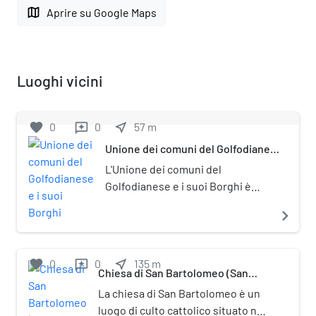
map
Aprire su Google Maps
Luoghi vicini
favorite
0
0
near_me
57
m
reviews
Unione dei comuni del Golfodianese
e i suoi Borghi
L'Unione dei comuni del
Golfodianese e i suoi Borghi è
stata un'unione di comuni della
navigate_next
Liguria, in provincia di Imperia,
formata dai comuni di Cervo,
Diano Arentino, Diano Castello,
favorite
0
0
near_me
135
m
reviews
San Bartolomeo al Mare e Villa
Chiesa di San Bartolomeo (San
Bartolomeo al Mare)
Faraldi.
La chiesa di San Bartolomeo è un
luogo di culto cattolico situato nel