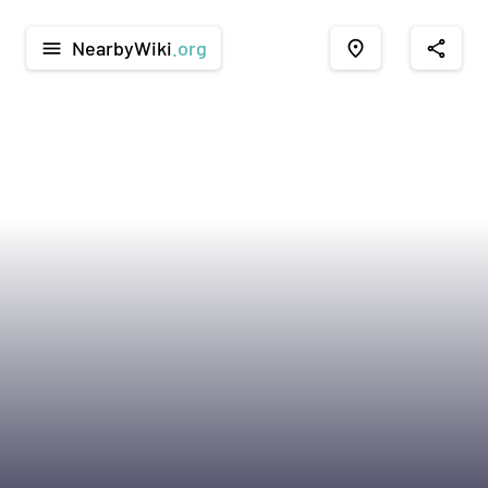
NearbyWiki
.org
menu
place
share