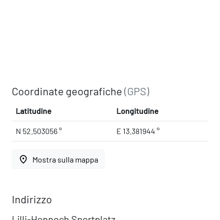
Coordinate geografiche
(GPS)
Latitudine
Longitudine
N 52.503056 °
E 13.381944 °
place
Mostra sulla mappa
Indirizzo
Lilli-Hennoch Sportplatz