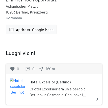
Askanischer Platz 6
10963 Berlino, Kreuzberg
Germania
map
Aprire su Google Maps
Luoghi vicini
favorite
0
0
near_me
169
m
reviews
Hotel Excelsior (Berlino)
L'Hotel Excelsior era un albergo di
Berlino, in Germania. Occupava i
navigate_next
numeri civici 112/113 di Königgrätzer
Straße (oggi Stresemannstrasse) in