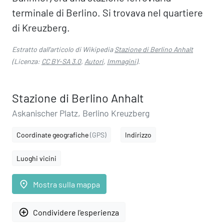
terminale di Berlino. Si trovava nel quartiere
di Kreuzberg.
Estratto dall'articolo di Wikipedia
Stazione di Berlino Anhalt
(Licenza:
CC BY-SA 3.0
,
Autori
,
Immagini
).
Stazione di Berlino Anhalt
Askanischer Platz, Berlino Kreuzberg
Coordinate geografiche
(GPS)
Indirizzo
Luoghi vicini
place
Mostra sulla mappa
add_circle_outline
Condividere l'esperienza